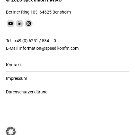
Berliner Ring 103, 64625 Bensheim
Finde uns auf:
YouTube
LinkedIn
Instagram
Seite
Seite
Seite
Tel.: +49 (0) 6251 / 584 – 0
wird
wird
wird
E-Mail:
information@speedikonfm.com
in
in
in
einem
einem
einem
Kontakt
neuen
neuen
neuen
Fenster
Fenster
Fenster
Impressum
geöffnet
geöffnet
geöffnet
Datenschutzerklärung