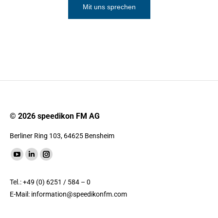
Mit uns sprechen
© 2026 speedikon FM AG
Berliner Ring 103, 64625 Bensheim
Finde uns auf:
YouTube
LinkedIn
Instagram
Seite
Seite
Seite
Tel.: +49 (0) 6251 / 584 – 0
wird
wird
wird
E-Mail:
information@speedikonfm.com
in
in
in
einem
einem
einem