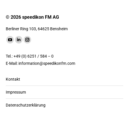
© 2026 speedikon FM AG
Berliner Ring 103, 64625 Bensheim
Finde uns auf:
YouTube
LinkedIn
Instagram
Seite
Seite
Seite
Tel.: +49 (0) 6251 / 584 – 0
wird
wird
wird
E-Mail:
information@speedikonfm.com
in
in
in
einem
einem
einem
Kontakt
neuen
neuen
neuen
Fenster
Fenster
Fenster
Impressum
geöffnet
geöffnet
geöffnet
Datenschutzerklärung