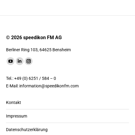
© 2026 speedikon FM AG
Berliner Ring 103, 64625 Bensheim
Finde uns auf:
YouTube
LinkedIn
Instagram
Seite
Seite
Seite
Tel.: +49 (0) 6251 / 584 – 0
wird
wird
wird
E-Mail:
information@speedikonfm.com
in
in
in
einem
einem
einem
Kontakt
neuen
neuen
neuen
Fenster
Fenster
Fenster
Impressum
geöffnet
geöffnet
geöffnet
Datenschutzerklärung