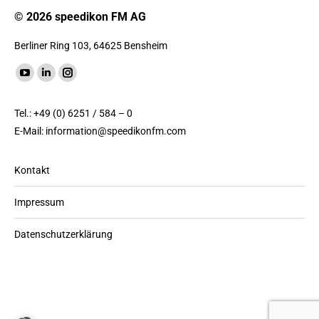
© 2026 speedikon FM AG
Berliner Ring 103, 64625 Bensheim
Finde uns auf:
YouTube
LinkedIn
Instagram
Seite
Seite
Seite
Tel.: +49 (0) 6251 / 584 – 0
wird
wird
wird
E-Mail:
information@speedikonfm.com
in
in
in
einem
einem
einem
Kontakt
neuen
neuen
neuen
Fenster
Fenster
Fenster
Impressum
geöffnet
geöffnet
geöffnet
Datenschutzerklärung