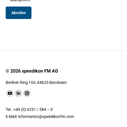
© 2026 speedikon FM AG
Berliner Ring 103, 64625 Bensheim
Finde uns auf:
YouTube
LinkedIn
Instagram
Seite
Seite
Seite
Tel.: +49 (0) 6251 / 584 – 0
wird
wird
wird
E-Mail:
information@speedikonfm.com
in
in
in
einem
einem
einem