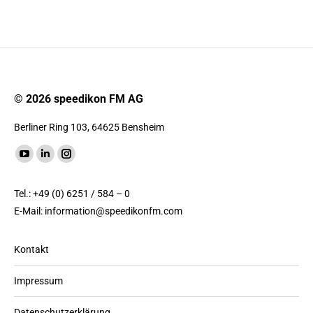
© 2026 speedikon FM AG
Berliner Ring 103, 64625 Bensheim
Finde uns auf:
YouTube
LinkedIn
Instagram
Seite
Seite
Seite
Tel.: +49 (0) 6251 / 584 – 0
wird
wird
wird
E-Mail:
information@speedikonfm.com
in
in
in
einem
einem
einem
Kontakt
neuen
neuen
neuen
Fenster
Fenster
Fenster
Impressum
geöffnet
geöffnet
geöffnet
Datenschutzerklärung