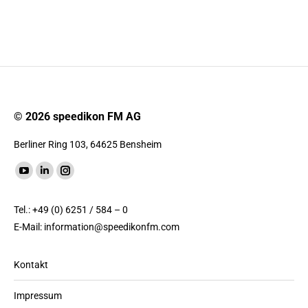
© 2026 speedikon FM AG
Berliner Ring 103, 64625 Bensheim
Finde uns auf:
YouTube
LinkedIn
Instagram
Seite
Seite
Seite
Tel.: +49 (0) 6251 / 584 – 0
wird
wird
wird
E-Mail:
information@speedikonfm.com
in
in
in
einem
einem
einem
Kontakt
neuen
neuen
neuen
Fenster
Fenster
Fenster
Impressum
geöffnet
geöffnet
geöffnet