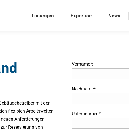
Lösungen
Expertise
News
Lösungen
Expertise
News
and
Vorname*:
Nachname*:
Gebäudebetreiber mit den
den flexiblen Arbeitswelten
Unternehmen*:
r neuen Anforderungen
 zur Reservierung von