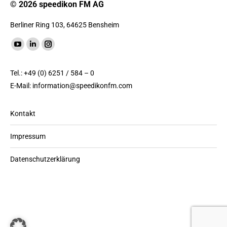
© 2026 speedikon FM AG
Berliner Ring 103, 64625 Bensheim
Finde uns auf:
YouTube
LinkedIn
Instagram
Seite
Seite
Seite
Tel.: +49 (0) 6251 / 584 – 0
wird
wird
wird
E-Mail:
information@speedikonfm.com
in
in
in
einem
einem
einem
Kontakt
neuen
neuen
neuen
Fenster
Fenster
Fenster
Impressum
geöffnet
geöffnet
geöffnet
Datenschutzerklärung