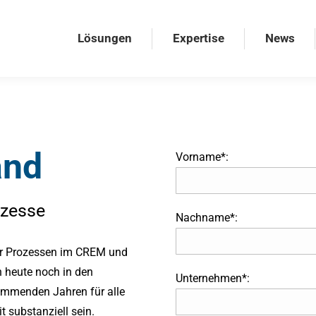
Lösungen
Expertise
News
Lösungen
Expertise
News
and
Vorname*:
ozesse
Nachname*:
 vor Prozessen im CREM und
h heute noch in den
Unternehmen*:
ommenden Jahren für alle
 substanziell sein.