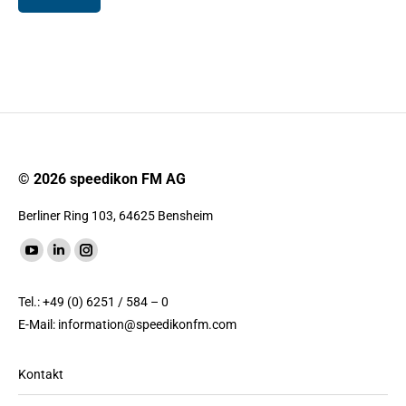
© 2026 speedikon FM AG
Berliner Ring 103, 64625 Bensheim
Finde uns auf:
YouTube
LinkedIn
Instagram
Seite
Seite
Seite
Tel.: +49 (0) 6251 / 584 – 0
wird
wird
wird
E-Mail:
information@speedikonfm.com
in
in
in
einem
einem
einem
Kontakt
neuen
neuen
neuen
Fenster
Fenster
Fenster