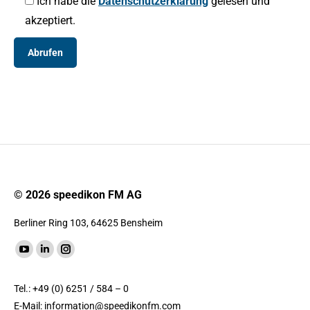
Ich habe die
Datenschutzerklärung
gelesen und
akzeptiert.
© 2026 speedikon FM AG
Berliner Ring 103, 64625 Bensheim
Finde uns auf:
YouTube
LinkedIn
Instagram
Seite
Seite
Seite
Tel.: +49 (0) 6251 / 584 – 0
wird
wird
wird
E-Mail:
information@speedikonfm.com