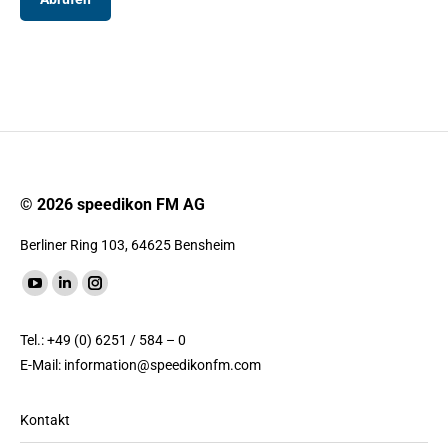
© 2026 speedikon FM AG
Berliner Ring 103, 64625 Bensheim
Finde uns auf:
YouTube
LinkedIn
Instagram
Seite
Seite
Seite
Tel.: +49 (0) 6251 / 584 – 0
wird
wird
wird
E-Mail:
information@speedikonfm.com
in
in
in
einem
einem
einem
Kontakt
neuen
neuen
neuen