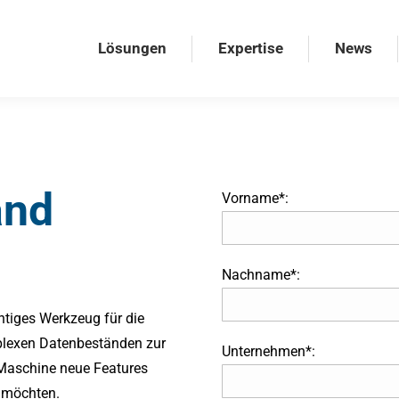
Lösungen
Expertise
News
Lösungen
Expertise
News
and
Vorname*:
Nachname*:
htiges Werkzeug für die
plexen Datenbeständen zur
Unternehmen*:
-Maschine neue Features
n möchten.