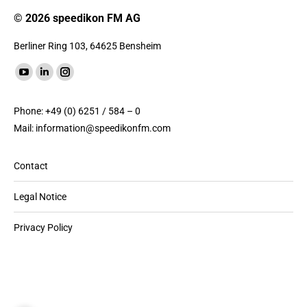
© 2026 speedikon FM AG
Berliner Ring 103, 64625 Bensheim
Find us on:
YouTube
Linkedin
Instagram
page
page
page
Phone: +49 (0) 6251 / 584 – 0
opens
opens
opens
Mail:
information@speedikonfm.com
in
in
in
new
new
new
Contact
window
window
window
Legal Notice
Privacy Policy